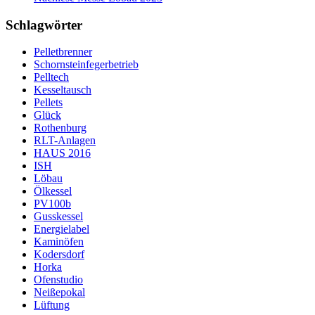
Schlagwörter
Pelletbrenner
Schornsteinfegerbetrieb
Pelltech
Kesseltausch
Pellets
Glück
Rothenburg
RLT-Anlagen
HAUS 2016
ISH
Löbau
Ölkessel
PV100b
Gusskessel
Energielabel
Kaminöfen
Kodersdorf
Horka
Ofenstudio
Neißepokal
Lüftung