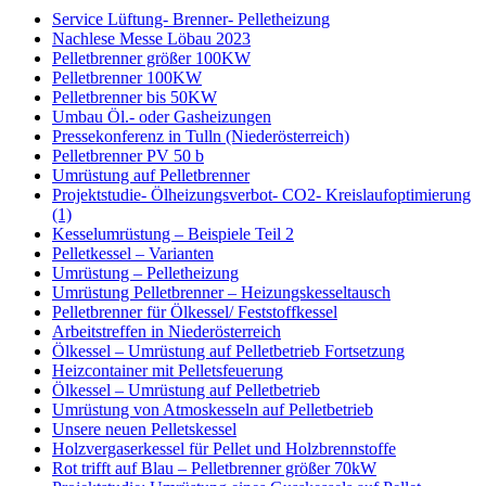
Service Lüftung- Brenner- Pelletheizung
Nachlese Messe Löbau 2023
Pelletbrenner größer 100KW
Pelletbrenner 100KW
Pelletbrenner bis 50KW
Umbau Öl.- oder Gasheizungen
Pressekonferenz in Tulln (Niederösterreich)
Pelletbrenner PV 50 b
Umrüstung auf Pelletbrenner
Projektstudie- Ölheizungsverbot- CO2- Kreislaufoptimierung
(1)
Kesselumrüstung – Beispiele Teil 2
Pelletkessel – Varianten
Umrüstung – Pelletheizung
Umrüstung Pelletbrenner – Heizungskesseltausch
Pelletbrenner für Ölkessel/ Feststoffkessel
Arbeitstreffen in Niederösterreich
Ölkessel – Umrüstung auf Pelletbetrieb Fortsetzung
Heizcontainer mit Pelletsfeuerung
Ölkessel – Umrüstung auf Pelletbetrieb
Umrüstung von Atmoskesseln auf Pelletbetrieb
Unsere neuen Pelletskessel
Holzvergaserkessel für Pellet und Holzbrennstoffe
Rot trifft auf Blau – Pelletbrenner größer 70kW