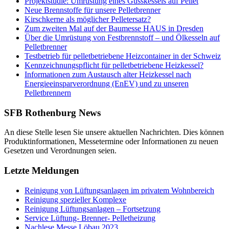
Projektstudie: Umrüstung eines Gusskessels auf Pellet
Neue Brennstoffe für unsere Pelletbrenner
Kirschkerne als möglicher Pelletersatz?
Zum zweiten Mal auf der Baumesse HAUS in Dresden
Über die Umrüstung von Festbrennstoff – und Ölkesseln auf
Pelletbrenner
Testbetrieb für pelletbetriebene Heizcontainer in der Schweiz
Kennzeichnungspflicht für pelletbetriebene Heizkessel?
Informationen zum Austausch alter Heizkessel nach
Energieeinsparverordnung (EnEV) und zu unseren
Pelletbrennern
SFB Rothenburg News
An diese Stelle lesen Sie unsere aktuellen Nachrichten. Dies können
Produktinformationen, Messetermine oder Informationen zu neuen
Gesetzen und Verordnungen seien.
Letzte Meldungen
Reinigung von Lüftungsanlagen im privatem Wohnbereich
Reinigung spezieller Komplexe
Reinigung Lüftungsanlagen – Fortsetzung
Service Lüftung- Brenner- Pelletheizung
Nachlese Messe Löbau 2023