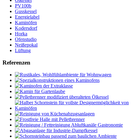
Ölkessel
PV100b
Gusskessel
Energielabel
Kaminöfen
Kodersdorf
Horka
Ofenstudio
Neißepokal
Lüftung
Referenzen