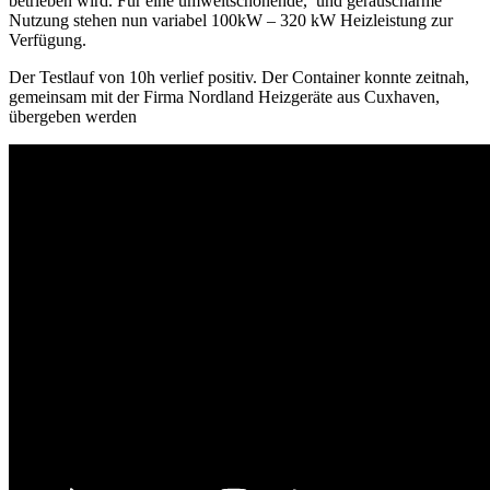
betrieben wird. Für eine umweltschonende, und geräuscharme
Nutzung stehen nun variabel 100kW – 320 kW Heizleistung zur
Verfügung.
Der Testlauf von 10h verlief positiv. Der Container konnte zeitnah,
gemeinsam mit der Firma Nordland Heizgeräte aus Cuxhaven,
übergeben werden