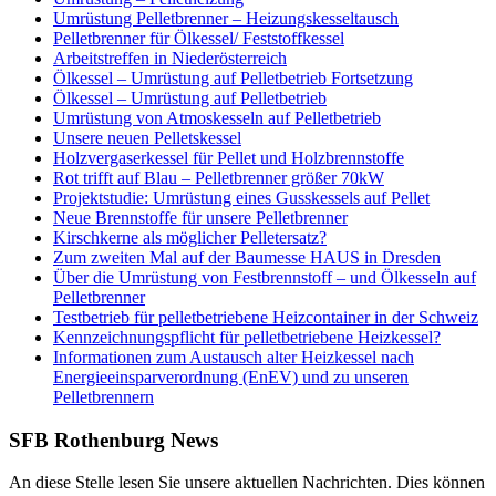
Umrüstung Pelletbrenner – Heizungskesseltausch
Pelletbrenner für Ölkessel/ Feststoffkessel
Arbeitstreffen in Niederösterreich
Ölkessel – Umrüstung auf Pelletbetrieb Fortsetzung
Ölkessel – Umrüstung auf Pelletbetrieb
Umrüstung von Atmoskesseln auf Pelletbetrieb
Unsere neuen Pelletskessel
Holzvergaserkessel für Pellet und Holzbrennstoffe
Rot trifft auf Blau – Pelletbrenner größer 70kW
Projektstudie: Umrüstung eines Gusskessels auf Pellet
Neue Brennstoffe für unsere Pelletbrenner
Kirschkerne als möglicher Pelletersatz?
Zum zweiten Mal auf der Baumesse HAUS in Dresden
Über die Umrüstung von Festbrennstoff – und Ölkesseln auf
Pelletbrenner
Testbetrieb für pelletbetriebene Heizcontainer in der Schweiz
Kennzeichnungspflicht für pelletbetriebene Heizkessel?
Informationen zum Austausch alter Heizkessel nach
Energieeinsparverordnung (EnEV) und zu unseren
Pelletbrennern
SFB Rothenburg News
An diese Stelle lesen Sie unsere aktuellen Nachrichten. Dies können