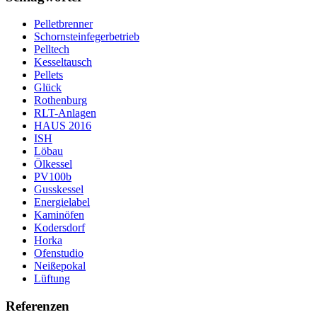
Pelletbrenner
Schornsteinfegerbetrieb
Pelltech
Kesseltausch
Pellets
Glück
Rothenburg
RLT-Anlagen
HAUS 2016
ISH
Löbau
Ölkessel
PV100b
Gusskessel
Energielabel
Kaminöfen
Kodersdorf
Horka
Ofenstudio
Neißepokal
Lüftung
Referenzen