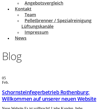
Angebotsvergleich
Kontakt
Team
Pelletbrenner / Spezialreinigung
Lüftungskanäle
Impressum
News
Blog
05
Feb.
Schornsteinfegerbetrieb Rothenburg:
Willkommen auf unserer neuen Website
Neue Website Es ist vollbracht! Liebe Kunden, liebe