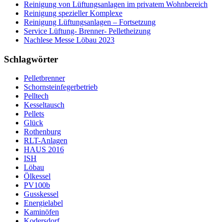
Reinigung von Lüftungsanlagen im privatem Wohnbereich
Reinigung spezieller Komplexe
Reinigung Lüftungsanlagen – Fortsetzung
Service Lüftung- Brenner- Pelletheizung
Nachlese Messe Löbau 2023
Schlagwörter
Pelletbrenner
Schornsteinfegerbetrieb
Pelltech
Kesseltausch
Pellets
Glück
Rothenburg
RLT-Anlagen
HAUS 2016
ISH
Löbau
Ölkessel
PV100b
Gusskessel
Energielabel
Kaminöfen
Kodersdorf